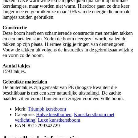
takken. Deze warmwitte led lampjes lijken qua kleur op normale
kerstlampjes, maar worden niet warm. Hierdoor gaan ze drie keer
langer mee en gebruiken ze maar 10% van de energie die normale
lampjes zouden gebruiken.
Constructie
Deze boom heeft een scharnierende constructie met metalen takken
en een metalen stam. Zodra de boom neergezet wordt, vallen de
takken op zijn plaats. Hiermee krijg je ringen van dennengroen.
Vouw de takken uit volgens de instructies in de gebruiksaanwijzing
en vorm zo de boom.
Aantal takjes
1593 takjes.
Gebruikte materialen
De buitentakjes zijn gemaakt van PE (hoogste kwaliteit die
beschikbaar is met een zeer natuurlijke uitstraling). De zachte
naalden zitten vooral binnenin en zorgen voor een volle boom.
Merk:
Triumph kerstboom
Categorie:
Halve kerstbomen
,
Kunstkerstboom met
verlichting
,
Luxe kunstkerstboom
EAN: 8712799342729